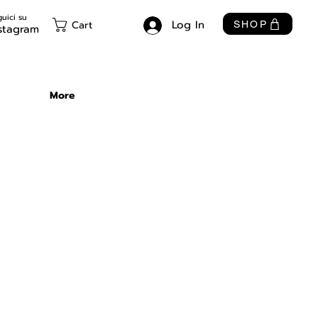
uici su
Log In
Cart
SHOP
stagram
More