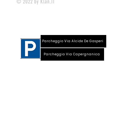
© 2022 by Klan.IT
Parcheggio Via Alcide De Gasperi
Parcheggio Via Capergnanica
Telefono Viale Repubblica 0373 1850609
Whatsapp
+39
340 3220007
info@dalciclista.it
P.IVA 01484360191