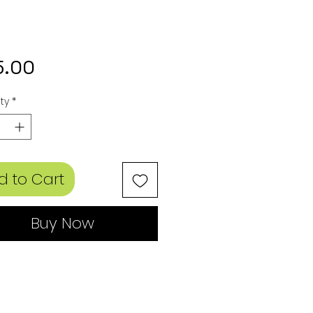
Price
5.00
ty
*
d to Cart
Buy Now