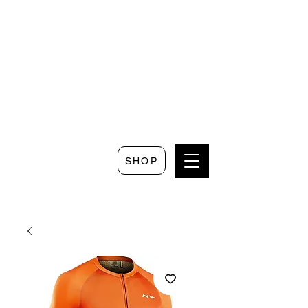
Seguici su
Scrivici su
Seguici su
Faceboo
Whatsapp
Instagram
k
SHOP