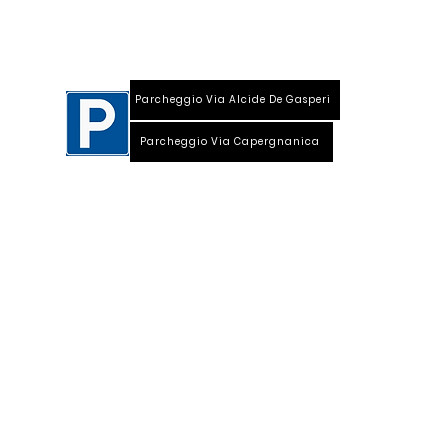
Parcheggio Via Alcide De Gasperi
Parcheggio Via Capergnanica
Telefono Viale Repubblica 0373 1850609
Whatsapp
+39
340 3220007
info@dalciclista.it
P.IVA 01484360191