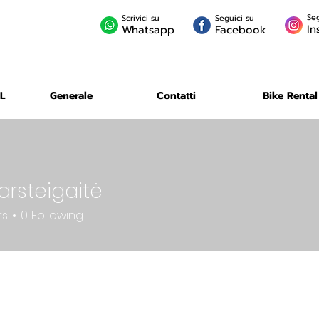
Seg
Scrivici su
Seguici su
In
Whatsapp
Facebook
L
Generale
Contatti
Bike Rental
arsteigaitė
rs
0
Following