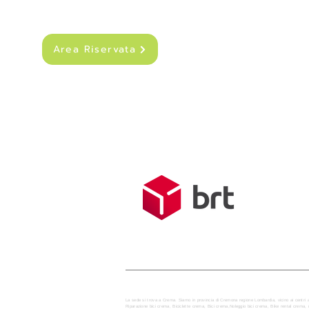
Area Riservata
SPEDIZIONI
Costo di sped
Spedizione g
Tempo medio d
La sede si trova a Crema. Siamo in provincia di Cremona regione Lombardia, vicino ai centri 
Riparazione bici crema, Biciclette crema, Bici crema,Noleggio bici crema, Bike rental crem