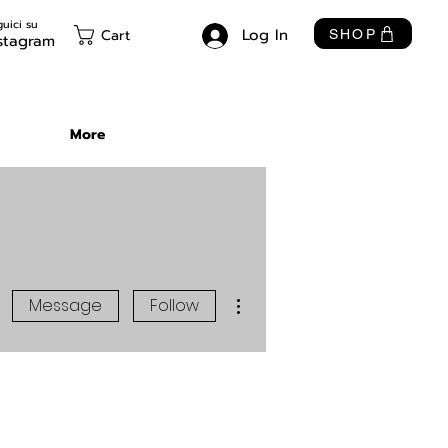
uici su
Log In
Cart
SHOP
stagram
More
More actions
Message
Follow