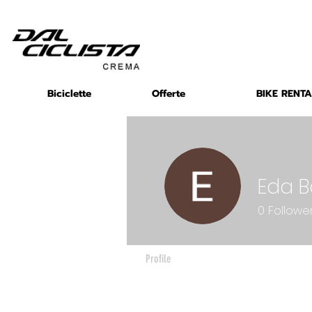
Biciclette
Offerte
BIKE RENTA
Eda B
0
Followe
Profile