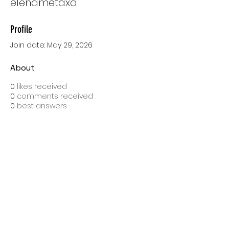
elenametaxa
Profile
Join date: May 29, 2026
About
0
likes received
0
comments received
0
best answers
SPEDIZIONI CON BARTOLINI
Costo di spedizione: 10 Euro
Spedizione gratuita con una spesa di 100 Euro
Tempo medio di consegna: 10 giorni lavorativi