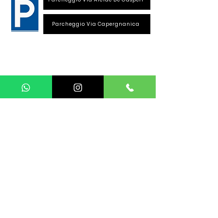
Parcheggio Via Capergnanica
Telefono Viale Repubblica
0373 1850609
Whatsapp
+39
340 3220007
info@dalciclista.it
P.IVA 01484360191
Area Riservata
Seguici su:
La sede si trova a Crema. Siamo in provincia di