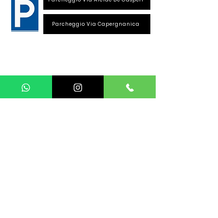
Parcheggio Via Capergnanica
Telefono Viale Repubblica
0373 1850609
Whatsapp
+39
340 3220007
info@dalciclista.it
P.IVA 01484360191
Area Riservata
Seguici su:
La sede si trova a Crema. Siamo in provincia di