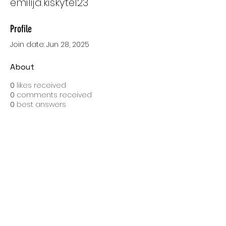
emilija.kiskyte123
Profile
Join date: Jun 28, 2025
About
0
likes received
0
comments received
0
best answers
SPEDIZIONI CON BARTOLINI
Costo di spedizione: 10 Euro
Spedizione gratuita con una spesa di 100 Euro
Tempo medio di consegna: 10 giorni lavorativi