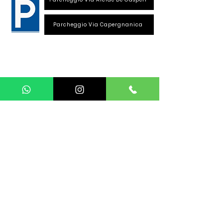
Parcheggio Via Capergnanica
Telefono Viale Repubblica
0373 1850609
Whatsapp
+39
340 3220007
info@dalciclista.it
P.IVA 01484360191
Area Riservata
Seguici su:
La sede si trova a Crema. Siamo in provincia di