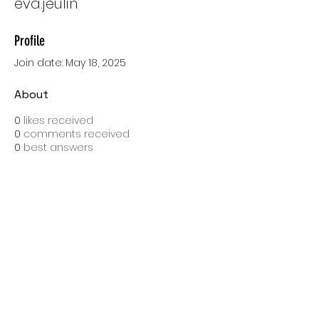
eva.jeulin
Profile
Join date: May 18, 2025
About
0
likes received
0
comments received
0
best answers
SPEDIZIONI CON BARTOLINI
Costo di spedizione: 10 Euro
Spedizione gratuita con una spesa di 100 Euro
Tempo medio di consegna: 10 giorni lavorativi