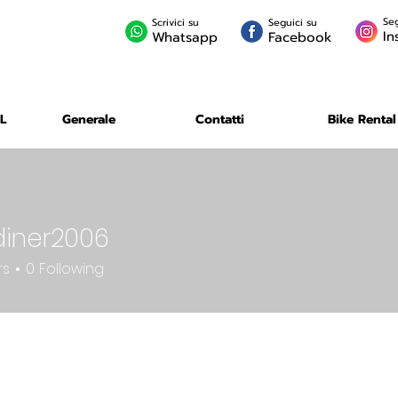
Seg
Scrivici su
Seguici su
In
Whatsapp
Facebook
L
Generale
Contatti
Bike Rental
iner2006
r2006
rs
0
Following