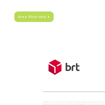
Area Riservata
SPEDIZIONI
Costo di sped
Spedizione g
Tempo medio d
La sede si trova a Crema. Siamo in provincia di Cremona regione Lombardia, vicino ai centri 
Riparazione bici crema, Biciclette crema, Bici crema,Noleggio bici crema, Bike rental crem