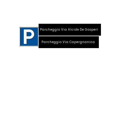
Parcheggio Via Alcide De Gasperi
Parcheggio Via Capergnanica
Telefono Viale Repubblica 0373 1850609
Whatsapp
+39
340 3220007
info@dalciclista.it
P.IVA 01484360191