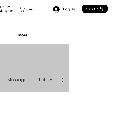
uici su
Log In
Cart
SHOP
stagram
More
More actions
Message
Follow