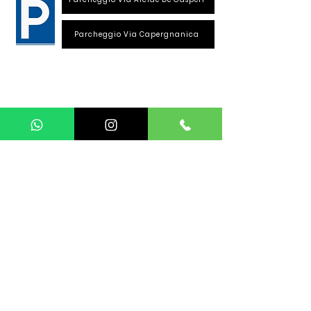
Parcheggio Via Capergnanica
Telefono Viale Repubblica
0373 1850609
Whatsapp
+39
340 3220007
info@dalciclista.it
P.IVA 01484360191
Area Riservata
Seguici su:
La sede si trova a Crema. Siamo in provincia di