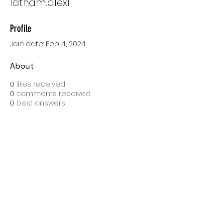
latham.alex1
Profile
Join date: Feb 4, 2024
About
0
likes received
0
comments received
0
best answers
SPEDIZIONI CON BARTOLINI
Costo di spedizione: 10 Euro
Spedizione gratuita con una spesa di 100 Euro
Tempo medio di consegna: 10 giorni lavorativi