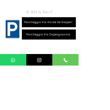
© 2022 by Klan.IT
Parcheggio Via Alcide De Gasperi
Parcheggio Via Capergnanica
Telefono Viale Repubblica
0373 1850609
Whatsapp
+39
340 3220007
info@dalciclista.it
P.IVA 01484360191
Area Riservata
Seguici su: