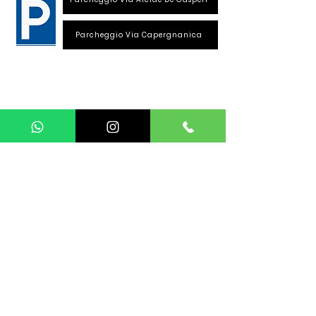
Parcheggio Via Capergnanica
Telefono Viale Repubblica
0373 1850609
Whatsapp
+39
340 3220007
info@dalciclista.it
P.IVA 01484360191
Area Riservata
Seguici su:
La sede si trova a Crema. Siamo in provincia di