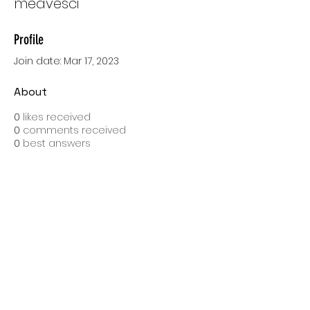
meavesci
Profile
Join date: Mar 17, 2023
About
0
likes received
0
comments received
0
best answers
SPEDIZIONI CON BARTOLINI
Costo di spedizione: 10 Euro
Spedizione gratuita con una spesa di 100 Euro
Tempo medio di consegna: 10 giorni lavorativi