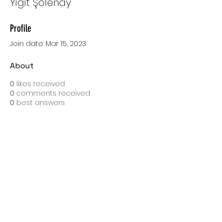
Yiğit Şölenay
Profile
Join date: Mar 15, 2023
About
0
likes received
0
comments received
0
best answers
SPEDIZIONI CON BARTOLINI
Costo di spedizione: 10 Euro
Spedizione gratuita con una spesa di 100 Euro
Tempo medio di consegna: 10 giorni lavorativi