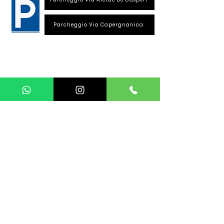
Parcheggio Via Capergnanica
Telefono Viale Repubblica
0373 1850609
Whatsapp
+39
340 3220007
info@dalciclista.it
P.IVA 01484360191
Area Riservata
Seguici su:
La sede si trova a Crema. Siamo in provincia di