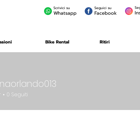
Seg
Scrivici su
Seguici su
In
Whatsapp
Facebook
asioni
Bike Rental
Ritiri
inaorlando013
rlando013
r
0
Seguiti