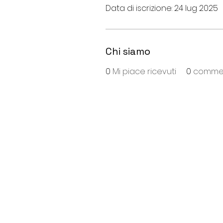
Data di iscrizione: 24 lug 2025
Chi siamo
0
Mi piace ricevuti
0
comment
S
ede
:
Viale Repubblica, 28
26013 Crema (Cr)