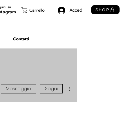
uici su
Accedi
Carrello
SHOP
stagram
Contatti
Altre azioni
Messaggio
Segui