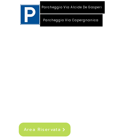
Parcheggio Via Alcide De Gasperi
Parcheggio Via Capergnanica
Telefono Viale Repubblica 0373 1850609
Whatsapp
+39
340 3220007
info@dalciclista.it
P.IVA 01484360191
Area Riservata