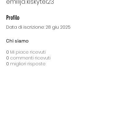
emilija.kiskyte123
Profilo
Data di iscrizione: 28 giu 2025
Chi siamo
0
Mi piace ricevuti
0
commenti ricevuti
0
migliori risposte
SPEDIZIONI CON BARTOLINI
Costo di spedizione: 10 Euro
Spedizione gratuita con una spesa di 100 Euro
Tempo medio di consegna: 10 giorni lavorativi