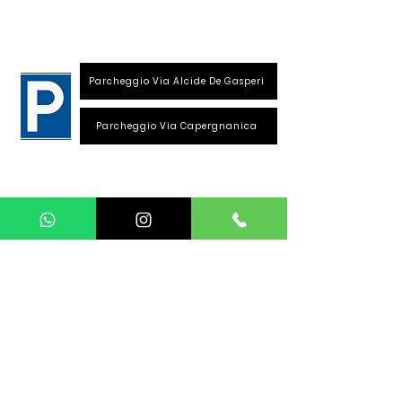
26013 Crema (Cr)
Parcheggio Via Alcide De Gasperi
Parcheggio Via Capergnanica
Telefono Viale Repubblica
0373 1850609
Whatsapp
+39
340 3220007
info@dalciclista.it
P.IVA 01484360191
Area Riservata
Seguici su: