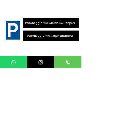
26013 Crema (Cr)
Parcheggio Via Alcide De Gasperi
Parcheggio Via Capergnanica
Telefono Viale Repubblica
0373 1850609
Whatsapp
+39
340 3220007
info@dalciclista.it
P.IVA 01484360191
Area Riservata
Seguici su: