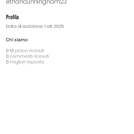
ethancunningham23
Profilo
Data di iscrizione: 1 ott 2025
Chi siamo
0
Mi piace ricevuti
0
commenti ricevuti
0
migliori risposte
SPEDIZIONI CON BARTOLINI
Costo di spedizione: 10 Euro
Spedizione gratuita con una spesa di 100 Euro
Tempo medio di consegna: 10 giorni lavorativi