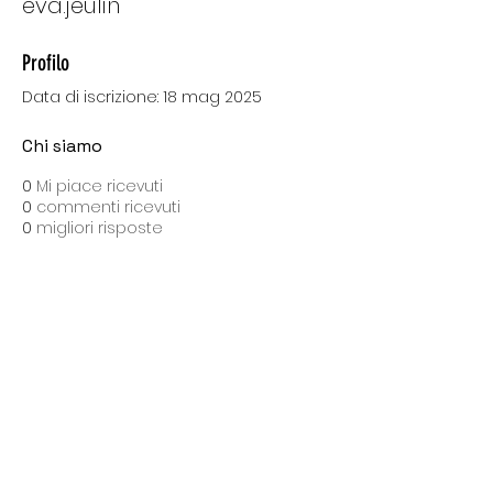
eva.jeulin
Profilo
Data di iscrizione: 18 mag 2025
Chi siamo
0
Mi piace ricevuti
0
commenti ricevuti
0
migliori risposte
SPEDIZIONI CON BARTOLINI
Costo di spedizione: 10 Euro
Spedizione gratuita con una spesa di 100 Euro
Tempo medio di consegna: 10 giorni lavorativi