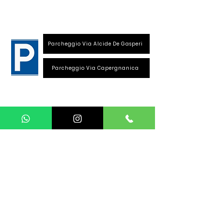
26013 Crema (Cr)
Parcheggio Via Alcide De Gasperi
Parcheggio Via Capergnanica
Telefono Viale Repubblica
0373 1850609
Whatsapp
+39
340 3220007
info@dalciclista.it
P.IVA 01484360191
Area Riservata
Seguici su: