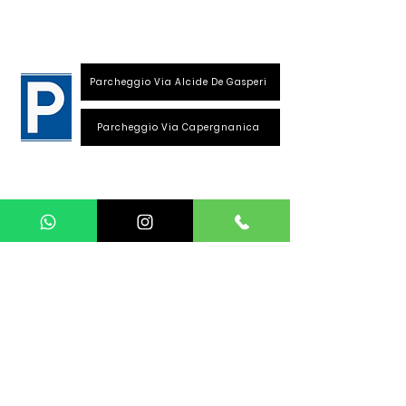
26013 Crema (Cr)
Parcheggio Via Alcide De Gasperi
Parcheggio Via Capergnanica
Telefono Viale Repubblica
0373 1850609
Whatsapp
+39
340 3220007
info@dalciclista.it
P.IVA 01484360191
Area Riservata
Seguici su: