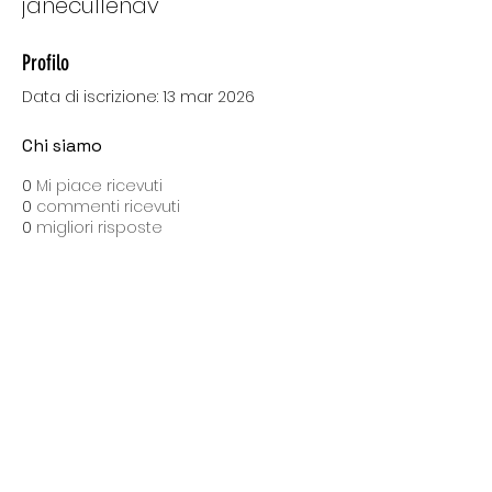
janecullenav
Profilo
Data di iscrizione: 13 mar 2026
Chi siamo
0
Mi piace ricevuti
0
commenti ricevuti
0
migliori risposte
SPEDIZIONI CON BARTOLINI
Costo di spedizione: 10 Euro
Spedizione gratuita con una spesa di 100 Euro
Tempo medio di consegna: 10 giorni lavorativi