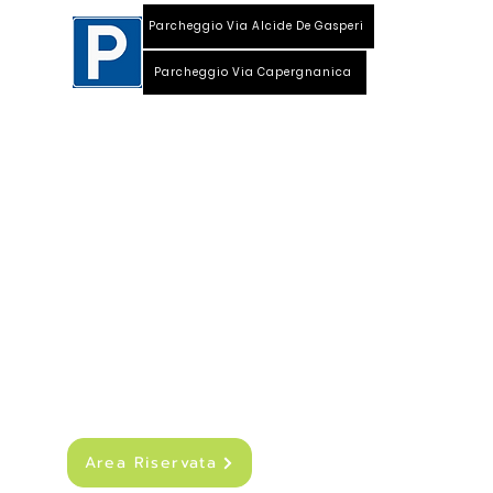
Parcheggio Via Alcide De Gasperi
Parcheggio Via Capergnanica
Telefono Viale Repubblica 0373 1850609
Whatsapp
+39
340 3220007
info@dalciclista.it
P.IVA 01484360191
Area Riservata