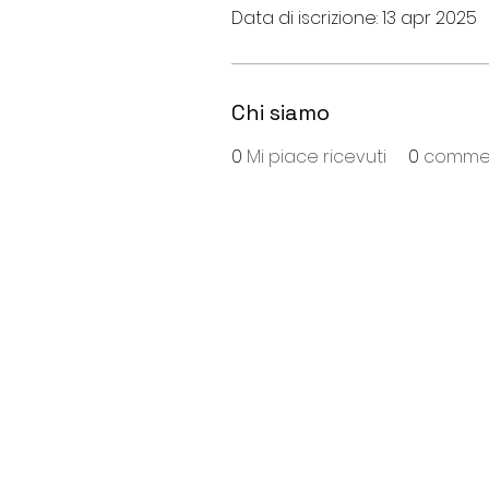
Data di iscrizione: 13 apr 2025
Chi siamo
0
Mi piace ricevuti
0
comment
S
ede
:
Viale Repubblica, 28
26013 Crema (Cr)