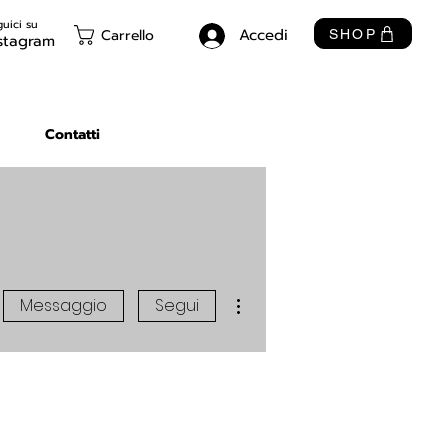
uici su
Accedi
Carrello
SHOP
stagram
Contatti
Altre azioni
Messaggio
Segui