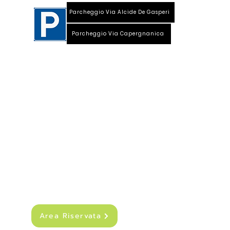
Parcheggio Via Alcide De Gasperi
Parcheggio Via Capergnanica
Telefono Viale Repubblica 0373 1850609
Whatsapp
+39
340 3220007
info@dalciclista.it
P.IVA 01484360191
Area Riservata