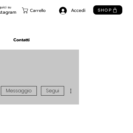
uici su
Accedi
Carrello
SHOP
stagram
Contatti
Altre azioni
Messaggio
Segui