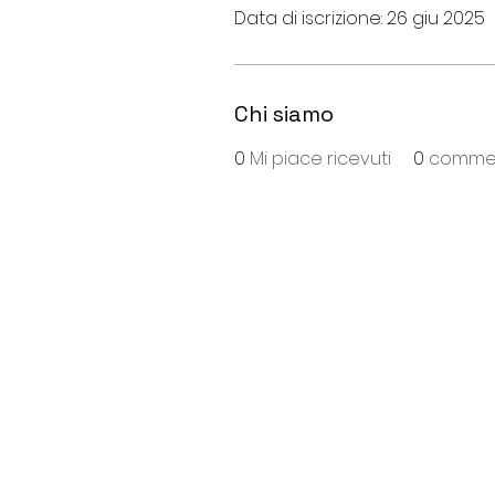
Data di iscrizione: 26 giu 2025
Chi siamo
0
Mi piace ricevuti
0
comment
S
ede
:
Viale Repubblica, 28
26013 Crema (Cr)