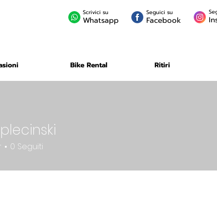
Seg
Scrivici su
Seguici su
In
Whatsapp
Facebook
asioni
Bike Rental
Ritiri
plecinski
inski
r
0
Seguiti