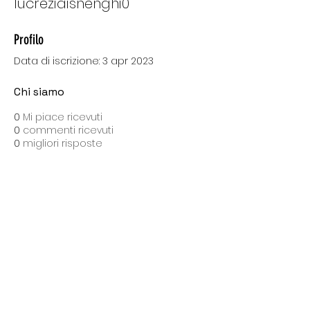
lucreziaisnenghi0
Profilo
Data di iscrizione: 3 apr 2023
Chi siamo
0
Mi piace ricevuti
0
commenti ricevuti
0
migliori risposte
SPEDIZIONI CON BARTOLINI
Costo di spedizione: 10 Euro
Spedizione gratuita con una spesa di 100 Euro
Tempo medio di consegna: 10 giorni lavorativi