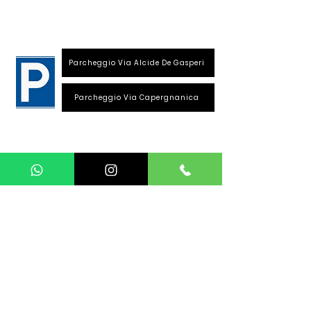
26013 Crema (Cr)
Parcheggio Via Alcide De Gasperi
Parcheggio Via Capergnanica
Telefono Viale Repubblica
0373 1850609
Whatsapp
+39
340 3220007
info@dalciclista.it
P.IVA 01484360191
Area Riservata
Seguici su: