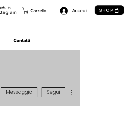
uici su
Accedi
Carrello
SHOP
stagram
Contatti
Altre azioni
Messaggio
Segui