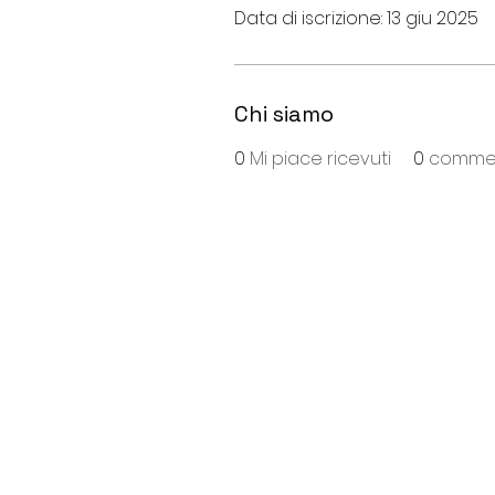
Data di iscrizione: 13 giu 2025
Chi siamo
0
Mi piace ricevuti
0
comment
S
ede
:
Viale Repubblica, 28
26013 Crema (Cr)