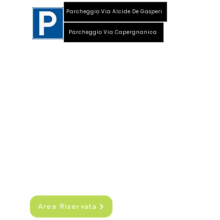
Parcheggio Via Alcide De Gasperi
Parcheggio Via Capergnanica
Telefono Viale Repubblica 0373 1850609
Whatsapp
+39
340 3220007
info@dalciclista.it
P.IVA 01484360191
Area Riservata