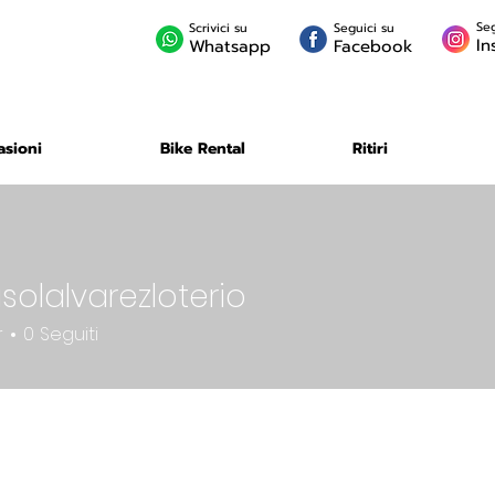
Seg
Scrivici su
Seguici su
In
Whatsapp
Facebook
asioni
Bike Rental
Ritiri
solalvarezloterio
lvarezloterio
r
0
Seguiti