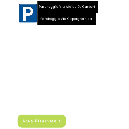
Parcheggio Via Alcide De Gasperi
Parcheggio Via Capergnanica
Telefono Viale Repubblica 0373 1850609
Whatsapp
+39
340 3220007
info@dalciclista.it
P.IVA 01484360191
Area Riservata