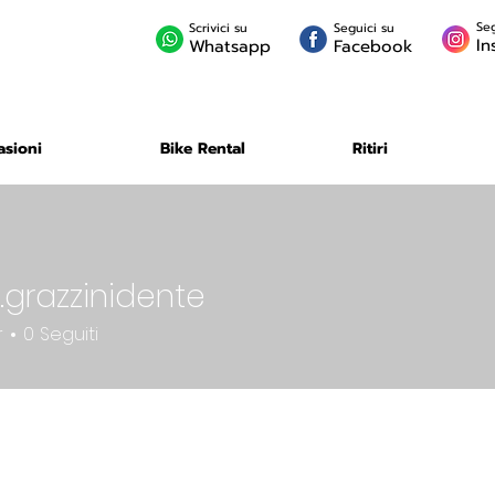
Seg
Scrivici su
Seguici su
In
Whatsapp
Facebook
asioni
Bike Rental
Ritiri
.grazzinidente
zzinidente
r
0
Seguiti