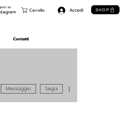
uici su
Accedi
Carrello
SHOP
stagram
Contatti
Altre azioni
Messaggio
Segui