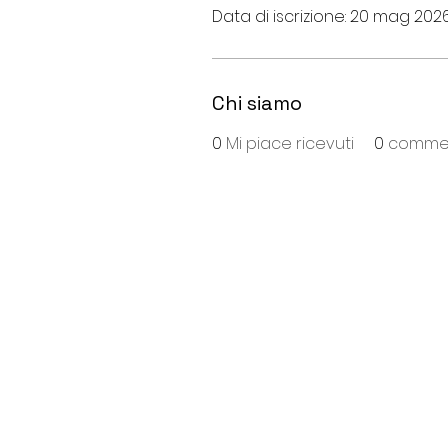
Data di iscrizione: 20 mag 202
Chi siamo
0
Mi piace ricevuti
0
comment
S
ede
:
Viale Repubblica, 28
26013 Crema (Cr)