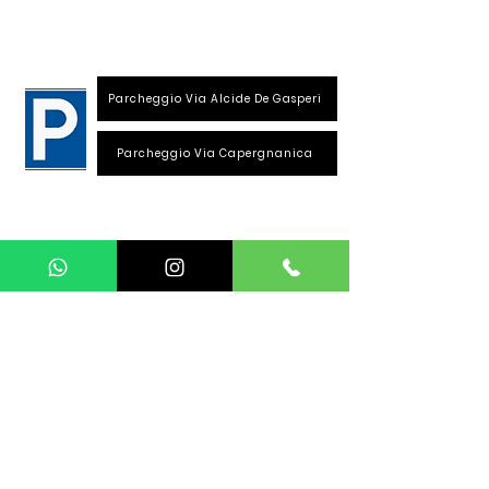
26013 Crema (Cr)
Parcheggio Via Alcide De Gasperi
Parcheggio Via Capergnanica
Telefono Viale Repubblica
0373 1850609
Whatsapp
+39
340 3220007
info@dalciclista.it
P.IVA 01484360191
Area Riservata
Seguici su: