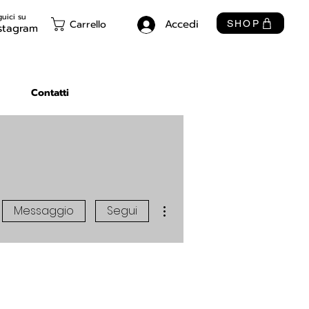
uici su
Accedi
Carrello
SHOP
stagram
Contatti
Altre azioni
Messaggio
Segui