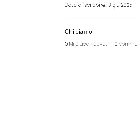
Data di iscrizione: 13 giu 2025
Chi siamo
0
Mi piace ricevuti
0
comment
S
ede
:
Viale Repubblica, 28
26013 Crema (Cr)