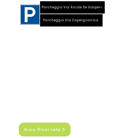
Parcheggio Via Alcide De Gasperi
Parcheggio Via Capergnanica
Telefono Viale Repubblica 0373 1850609
Whatsapp
+39
340 3220007
info@dalciclista.it
P.IVA 01484360191
Area Riservata