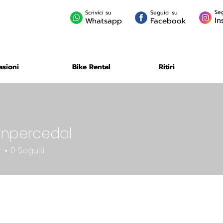
Seg
Scrivici su
Seguici su
In
Whatsapp
Facebook
asioni
Bike Rental
Ritiri
anpercedal
cedal
r
0
Seguiti