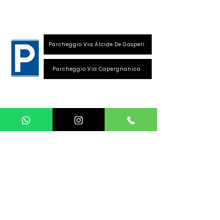
26013 Crema (Cr)
Parcheggio Via Alcide De Gasperi
Parcheggio Via Capergnanica
Telefono Viale Repubblica
0373 1850609
Whatsapp
+39
340 3220007
info@dalciclista.it
P.IVA 01484360191
Area Riservata
Seguici su: