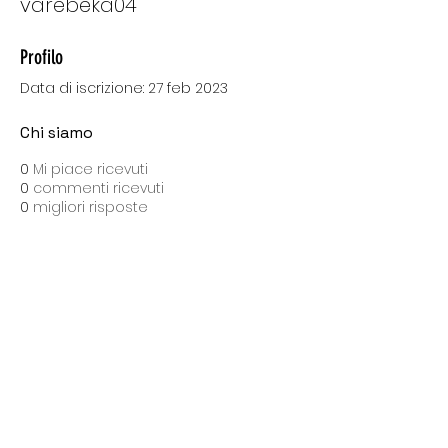
varebeka04
Profilo
Data di iscrizione: 27 feb 2023
Chi siamo
0
Mi piace ricevuti
0
commenti ricevuti
0
migliori risposte
SPEDIZIONI CON BARTOLINI
Costo di spedizione: 10 Euro
Spedizione gratuita con una spesa di 100 Euro
Tempo medio di consegna: 10 giorni lavorativi