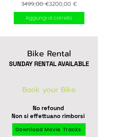
Prezzo regolare
Prezzo scontato
3499,00 €
3200,00 €
4699,00 €
Aggiungi al carrello
Aggiungi al carre
Bike Rental
SUNDAY RENTAL AVAILABLE
Book your Bike
No refound
Non si effettuano rimborsi
Download Movie Tracks