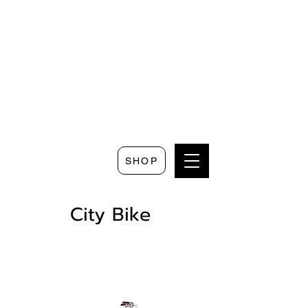
Seguici su
Scrivici su
Seguici su
Faceboo
Whatsapp
Instagram
k
SHOP
City Bike