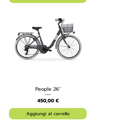
People 26″
Prezzo
450,00 €
Aggiungi al carrello