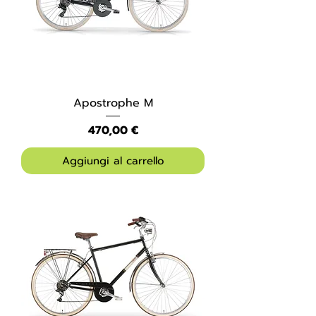
Apostrophe M
Prezzo
470,00 €
Aggiungi al carrello