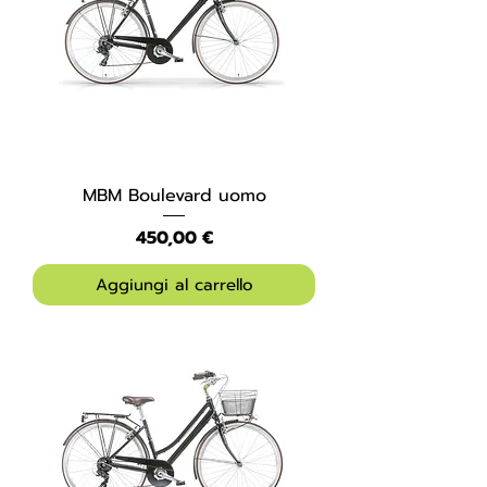
MBM Boulevard uomo
Prezzo
450,00 €
Aggiungi al carrello