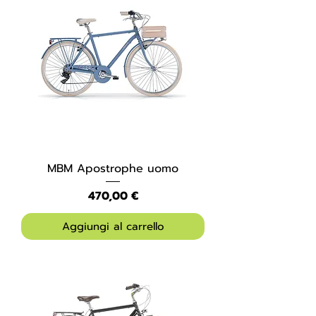
MBM Apostrophe uomo
Prezzo
470,00 €
Aggiungi al carrello