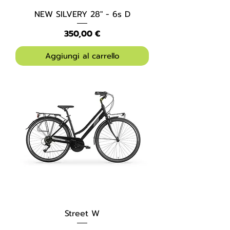
NEW SILVERY 28" - 6s D
Prezzo
350,00 €
Aggiungi al carrello
Street W