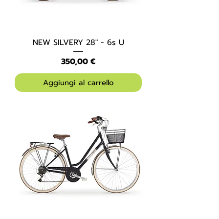
NEW SILVERY 28" - 6s U
Prezzo
350,00 €
Aggiungi al carrello