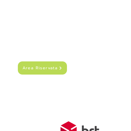
Telefono Viale Repubblica 0373 1850609
Whatsapp
+39
340 3220007
info@dalciclista.it
P.IVA 01484360191
Area Riservata
SPEDIZIONI
Costo di sped