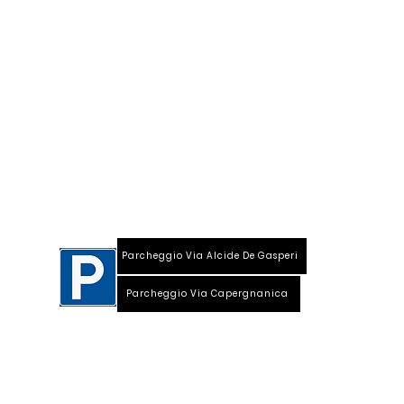
S
ede
:
Viale Repubblica, 28
26013 Crema (Cr)
Parcheggio Via Alcide De Gasperi
Parcheggio Via Capergnanica