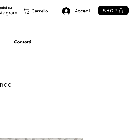
uici su
Accedi
Carrello
SHOP
stagram
Contatti
ando