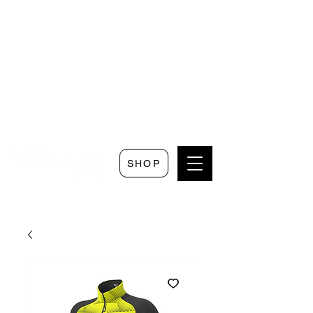
Seguici su
Scrivici su
Seguici su
Faceboo
Whatsapp
Instagram
k
SHOP