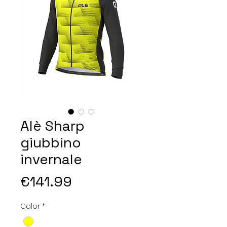
Alè Sharp
giubbino
invernale
Price
€141.99
Color
*