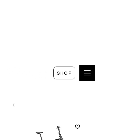
Seguici su
Scrivici su
Seguici su
Faceboo
Whatsapp
Instagram
k
SHOP