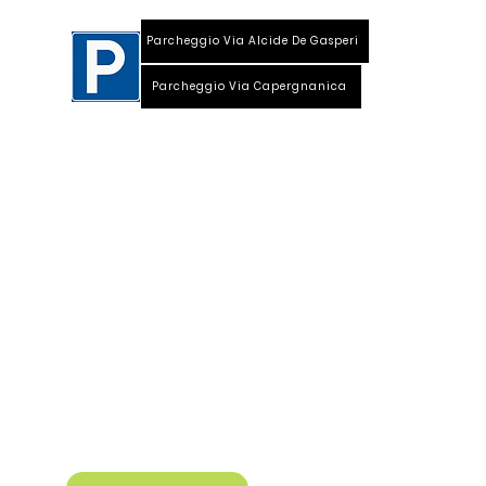
Parcheggio Via Alcide De Gasperi
Parcheggio Via Capergnanica
Telefono Viale Repubblica 0373 1850609
Whatsapp
+39
340 3220007
info@dalciclista.it
P.IVA 01484360191