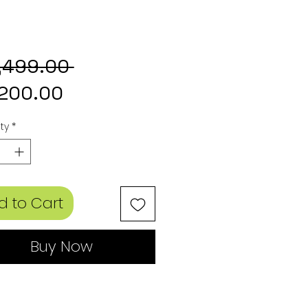
Regular
,499.00 
Sale
Price
200.00
Price
ty
*
d to Cart
Buy Now