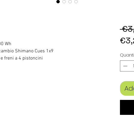
 €3
€3,
800 Wh
 & cambio Shimano Cues 1x9
Quanti
 freni a 4 pistoncini
Ad