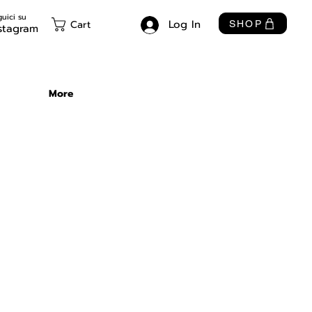
uici su
Log In
Cart
SHOP
stagram
More