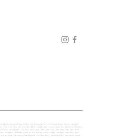
Seguici su:
ergamo-Milano-Cremona-Varese-Pavia-Lodi-Piacenza-Parma-Verona-Bologna. Servizi, prodotti,
mbm, mbm cicli, mbm bici, mbm biciclette, casadei bici, cruiser, ebike, bici elettriche, biciclette
imano, campagnolo, zipp, brn, bonin, gist, selle, selle smp, selle italia, selle fizik, deore,
compact, compatta, pedivella, vacanze, visit crema, amici, friends, vacation, week end, limar,
chi giro a crema, callmebyyournamecrema, meccanico bici, meccanica bici, meccanca, cambi