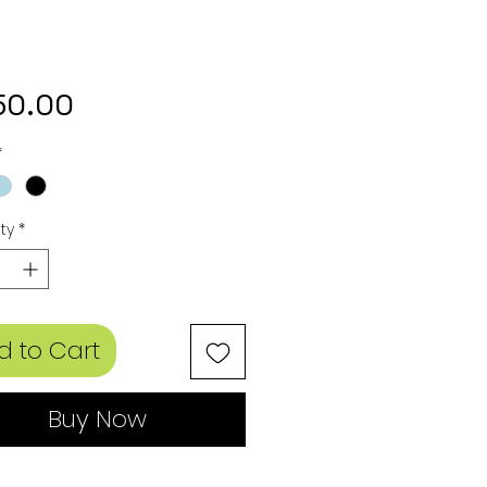
Price
50.00
*
ty
*
d to Cart
Buy Now