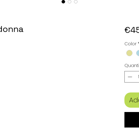
donna
€4
Color
Quanti
Ad