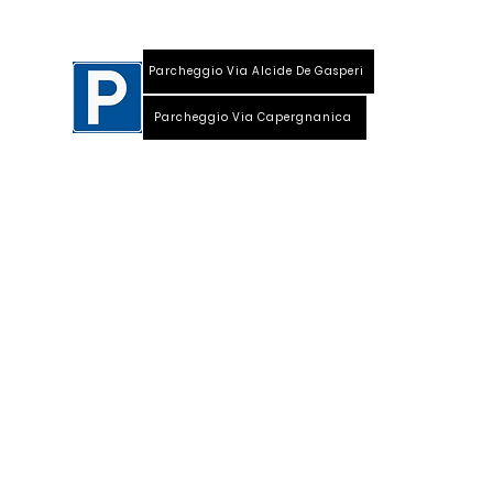
Parcheggio Via Alcide De Gasperi
Parcheggio Via Capergnanica
Telefono Viale Repubblica 0373 1850609
Whatsapp
+39
340 3220007
info@dalciclista.it
P.IVA 01484360191