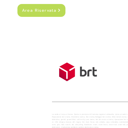
Area Riservata
SPEDIZIONI
Costo di sped
Spedizione g
Tempo medio d
La sede si trova a Crema. Siamo in provincia di Cremona regione Lombardia, vicino ai centri 
Riparazione bici crema, Biciclette crema, Bici crema,Noleggio bici crema, Bike rental crem
elettriche, gravel, gravel bike, call me by your name, bici da corsa a crema, riparazione bici c
xt, 105, ultegra, durace, di2, tiagra, foil, rival, force, red, wheels, zipp, schwalbe, continent
uvex, giro, bell, caschi, ale, alecycling, blackburn, sram, sram force, sram rival, sram 
elettronici, rrisoluzione problemi cambio elettronico crema.