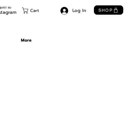
uici su
Log In
Cart
SHOP
stagram
More