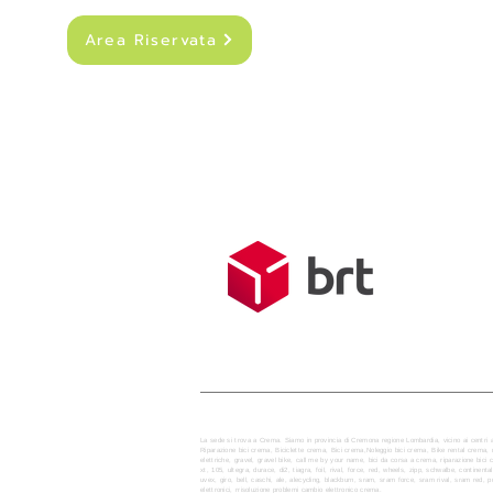
Area Riservata
SPEDIZIONI
Costo di sped
Spedizione g
Tempo medio d
La sede si trova a Crema. Siamo in provincia di Cremona regione Lombardia, vicino ai centri 
Riparazione bici crema, Biciclette crema, Bici crema,Noleggio bici crema, Bike rental crem
elettriche, gravel, gravel bike, call me by your name, bici da corsa a crema, riparazione bici c
xt, 105, ultegra, durace, di2, tiagra, foil, rival, force, red, wheels, zipp, schwalbe, continent
uvex, giro, bell, caschi, ale, alecycling, blackburn, sram, sram force, sram rival, sram 
elettronici, rrisoluzione problemi cambio elettronico crema.