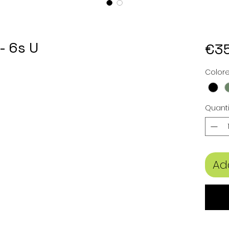
- 6s U
€3
Color
Quanti
Ad