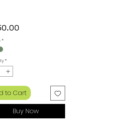
Price
50.00
e
*
ty
*
d to Cart
Buy Now