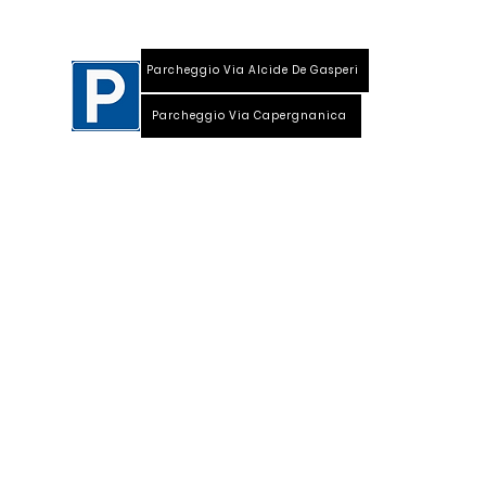
Parcheggio Via Alcide De Gasperi
Parcheggio Via Capergnanica
Telefono Viale Repubblica 0373 1850609
Whatsapp
+39
340 3220007
info@dalciclista.it
P.IVA 01484360191