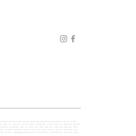
Seguici su:
ergamo-Milano-Cremona-Varese-Pavia-Lodi-Piacenza-Parma-Verona-Bologna. Servizi, prodotti,
mbm, mbm cicli, mbm bici, mbm biciclette, casadei bici, cruiser, ebike, bici elettriche, biciclette
imano, campagnolo, zipp, brn, bonin, gist, selle, selle smp, selle italia, selle fizik, deore,
compact, compatta, pedivella, vacanze, visit crema, amici, friends, vacation, week end, limar,
chi giro a crema, callmebyyournamecrema, meccanico bici, meccanica bici, meccanca, cambi