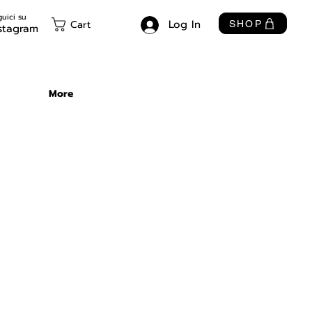
uici su
Log In
Cart
SHOP
stagram
More