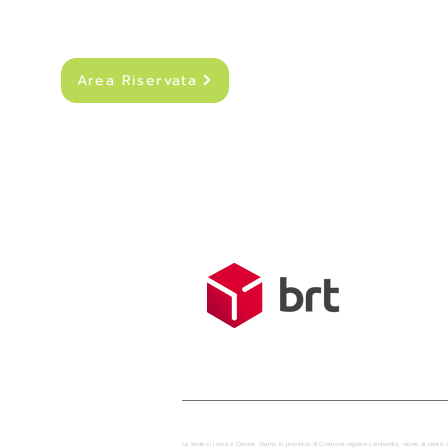
Area Riservata
SPEDIZIONI
Costo di sped
Spedizione g
Tempo medio d
La sede si trova a Crema. Siamo in provincia di Cremona regione Lombardia, vicino ai centri 