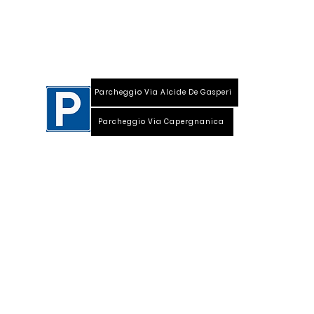
S
ede
:
Viale Repubblica, 28
26013 Crema (Cr)
Parcheggio Via Alcide De Gasperi
Parcheggio Via Capergnanica
Telefono Viale Repubblica 0373 1850609
Whatsapp
+39
340 3220007
info@dalciclista.it
P.IVA 01484360191