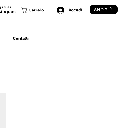
uici su
Accedi
Carrello
SHOP
stagram
Contatti