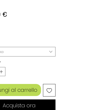
Prezzo
9 €
na
*
ngi al carrello
Acquista ora