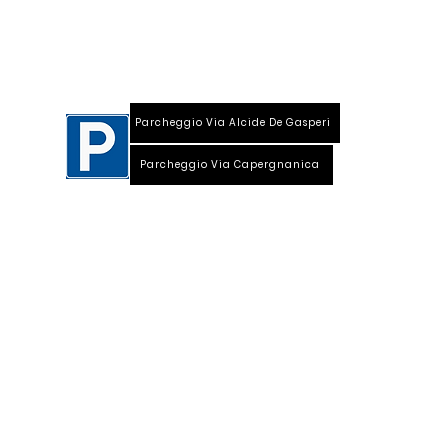
Viale Repubblica, 28
26013 Crema (Cr)
Parcheggio Via Alcide De Gasperi
Parcheggio Via Capergnanica
Telefono Viale Repubblica 0373 1850609
Whatsapp
+39
340 3220007
info@dalciclista.it
P.IVA 01484360191