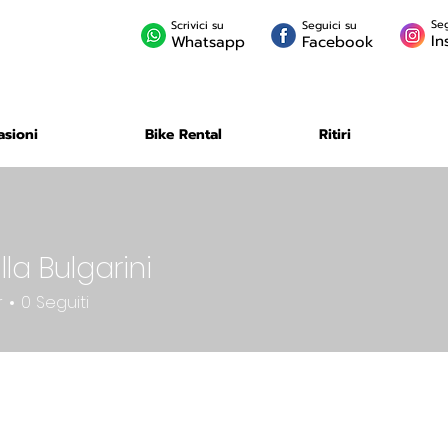
Seg
Scrivici su
Seguici su
In
Whatsapp
Facebook
asioni
Bike Rental
Ritiri
la Bulgarini
r
0
Seguiti