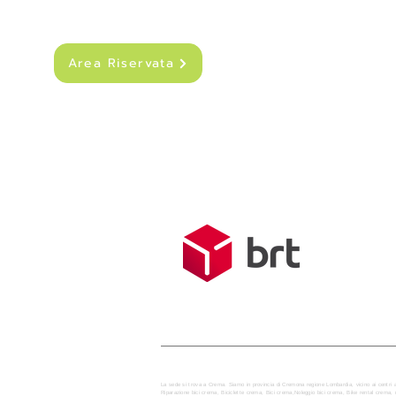
Area Riservata
SPEDIZIONI
Costo di sped
Spedizione g
Tempo medio d
La sede si trova a Crema. Siamo in provincia di Cremona regione Lombardia, vicino ai centri 
Riparazione bici crema, Biciclette crema, Bici crema,Noleggio bici crema, Bike rental crem