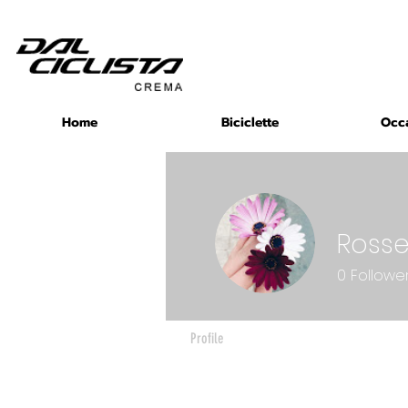
Home
Biciclette
Occ
Rossel
0
Followe
Profile