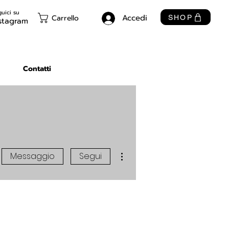
uici su
Accedi
Carrello
SHOP
stagram
Contatti
Altre azioni
Messaggio
Segui