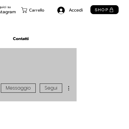
uici su
Accedi
Carrello
SHOP
stagram
Contatti
Altre azioni
Messaggio
Segui