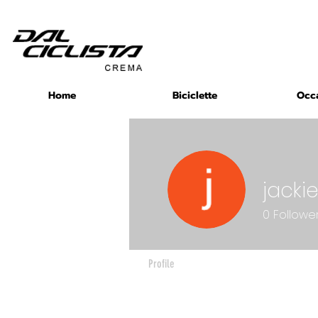
Home
Biciclette
Occ
jacki
0
Followe
Profile