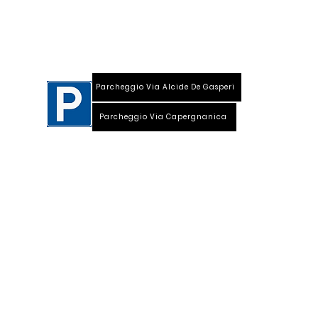
Viale Repubblica, 28
26013 Crema (Cr)
Parcheggio Via Alcide De Gasperi
Parcheggio Via Capergnanica
Telefono Viale Repubblica 0373 1850609
Whatsapp
+39
340 3220007
info@dalciclista.it
P.IVA 01484360191