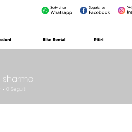
Seg
Scrivici su
Seguici su
In
Whatsapp
Facebook
asioni
Bike Rental
Ritiri
e sharma
r
0
Seguiti