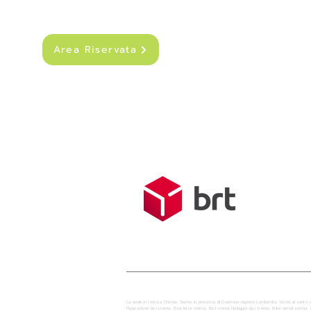
Area Riservata
SPEDIZIONI
Costo di sped
Spedizione g
Tempo medio d
La sede si trova a Crema. Siamo in provincia di Cremona regione Lombardia, vicino ai centri 
Riparazione bici crema, Biciclette crema, Bici crema,Noleggio bici crema, Bike rental crem