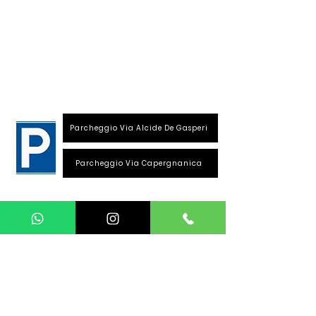
S
ede
:
Viale Repubblica, 28
26013 Crema (Cr)
Parcheggio Via Alcide De Gasperi
Parcheggio Via Capergnanica
Telefono Viale Repubblica
0373 1850609
Whatsapp
+39
340 3220007
info@dalciclista.it
P.IVA 01484360191