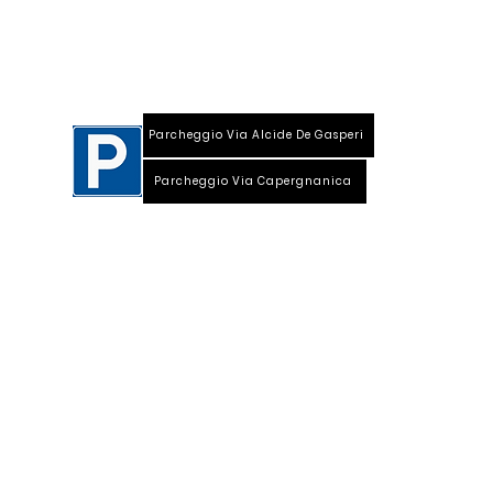
Viale Repubblica, 28
26013 Crema (Cr)
Parcheggio Via Alcide De Gasperi
Parcheggio Via Capergnanica
Telefono Viale Repubblica 0373 1850609
Whatsapp
+39
340 3220007
info@dalciclista.it
P.IVA 01484360191