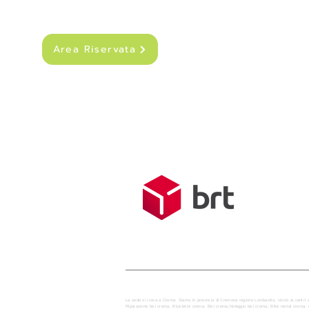
Area Riservata
SPEDIZIONI
Costo di sped
Spedizione g
Tempo medio d
La sede si trova a Crema. Siamo in provincia di Cremona regione Lombardia, vicino ai centri 
Riparazione bici crema, Biciclette crema, Bici crema,Noleggio bici crema, Bike rental crem