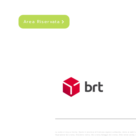
Area Riservata
SPEDIZIONI
Costo di sped
Spedizione g
Tempo medio d
La sede si trova a Crema. Siamo in provincia di Cremona regione Lombardia, vicino ai centri 
Riparazione bici crema, Biciclette crema, Bici crema,Noleggio bici crema, Bike rental crem