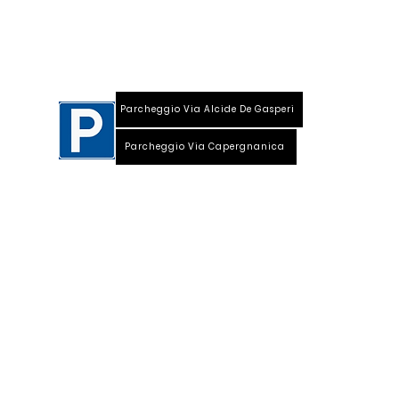
Viale Repubblica, 28
26013 Crema (Cr)
Parcheggio Via Alcide De Gasperi
Parcheggio Via Capergnanica
Telefono Viale Repubblica 0373 1850609
Whatsapp
+39
340 3220007
info@dalciclista.it
P.IVA 01484360191