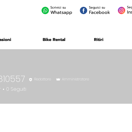
Seg
Scrivici su
Seguici su
In
Whatsapp
Facebook
asioni
Bike Rental
Ritiri
810557
Redattore
Amministratore
557
r
0
Seguiti