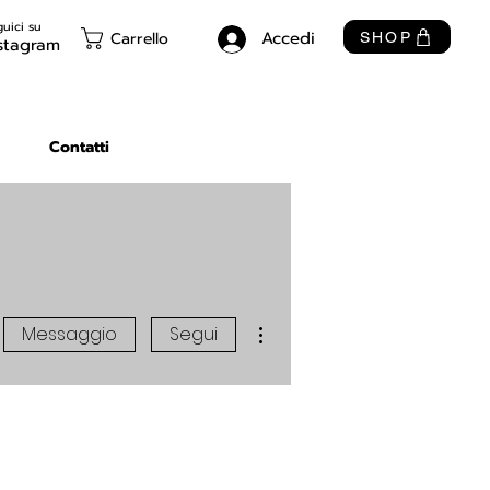
uici su
Accedi
Carrello
SHOP
stagram
Contatti
Altre azioni
Messaggio
Segui