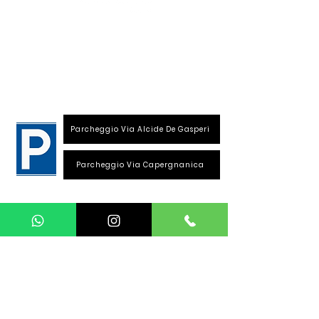
S
ede
:
Viale Repubblica, 28
26013 Crema (Cr)
Parcheggio Via Alcide De Gasperi
Parcheggio Via Capergnanica
Telefono Viale Repubblica
0373 1850609
Whatsapp
+39
340 3220007
info@dalciclista.it
P.IVA 01484360191