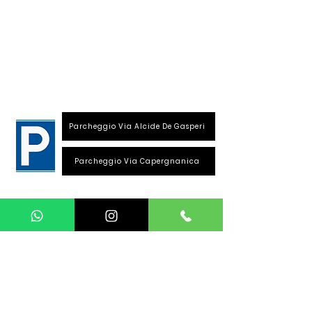
S
ede
:
Viale Repubblica, 28
26013 Crema (Cr)
Parcheggio Via Alcide De Gasperi
Parcheggio Via Capergnanica
Telefono Viale Repubblica
0373 1850609
Whatsapp
+39
340 3220007
info@dalciclista.it
P.IVA 01484360191