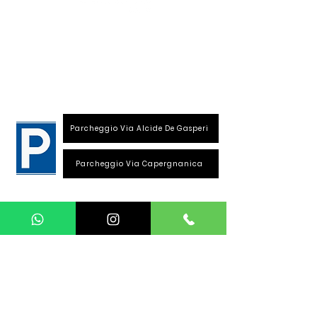
S
ede
:
Viale Repubblica, 28
26013 Crema (Cr)
Parcheggio Via Alcide De Gasperi
Parcheggio Via Capergnanica
Telefono Viale Repubblica
0373 1850609
Whatsapp
+39
340 3220007
info@dalciclista.it
P.IVA 01484360191