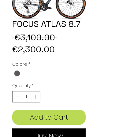
FOCUS ATLAS 8.7
Regular
 €3,100.00 
Sale
Price
€2,300.00
Price
Colore
*
Quantity
*
Add to Cart
Buy Now