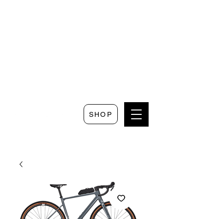
Seguici su
Scrivici su
Seguici su
Faceboo
Whatsapp
Instagram
k
SHOP