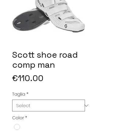
Scott shoe road
comp man
Price
€110.00
Taglia
*
Color
*