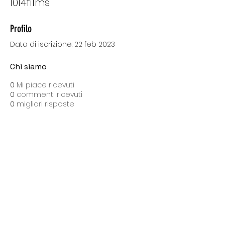
1014films
Profilo
Data di iscrizione: 22 feb 2023
Chi siamo
0
Mi piace ricevuti
0
commenti ricevuti
0
migliori risposte
SPEDIZIONI CON BARTOLINI
Costo di spedizione: 10 Euro
Spedizione gratuita con una spesa di 100 Euro
Tempo medio di consegna: 10 giorni lavorativi