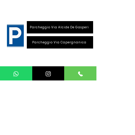
26013 Crema (Cr)
Parcheggio Via Alcide De Gasperi
Parcheggio Via Capergnanica
Telefono Viale Repubblica
0373 1850609
Whatsapp
+39
340 3220007
info@dalciclista.it
P.IVA 01484360191
Area Riservata
Seguici su: