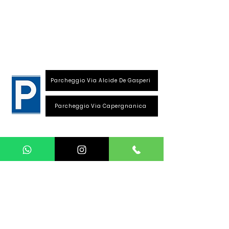
S
ede
:
Viale Repubblica, 28
26013 Crema (Cr)
Parcheggio Via Alcide De Gasperi
Parcheggio Via Capergnanica
Telefono Viale Repubblica
0373 1850609
Whatsapp
+39
340 3220007
info@dalciclista.it
P.IVA 01484360191
Area Riservata