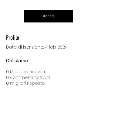
Accedi
Profilo
Data di iscrizione: 4 feb 2024
Chi siamo
0
Mi piace ricevuti
0
commenti ricevuti
0
migliori risposte
SPEDIZIONI CON BARTOLINI
Costo di spedizione: 10 Euro
Spedizione gratuita con una spesa di 100 Euro
Tempo medio di consegna: 10 giorni lavorativi