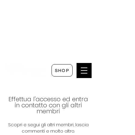
Seguici su
Scrivici su
Seguici su
Faceboo
Whatsapp
Instagram
k
SHOP
Effettua l'accesso ed entra
in contatto con gli altri
membri
Scopri e segui gli altri membri, lascia
commenti e molto altro.