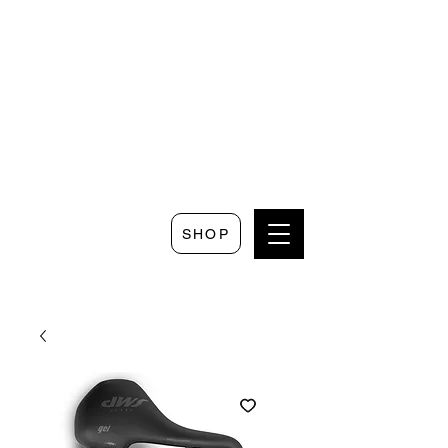
Seguici su
Scrivici su
Seguici su
Faceboo
Whatsapp
Instagram
k
SHOP