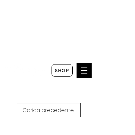
Seguici su
Scrivici su
Seguici su
Faceboo
Whatsapp
Instagram
k
SHOP
Carica precedente