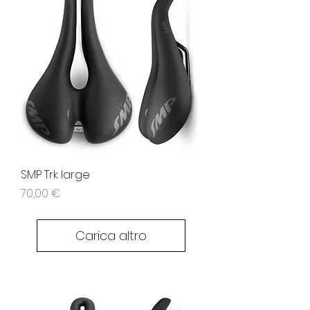
SMP Trk large
Prezzo
70,00 €
Carica altro