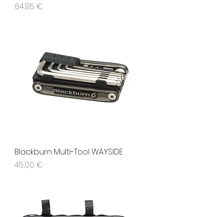
Prezzo
64,95 €
Blackburn Multi-Tool WAYSIDE
Prezzo
45,00 €