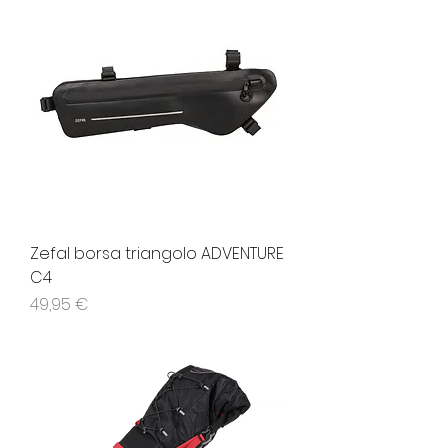
Zefal borsa triangolo ADVENTURE
C4
Prezzo
49,95 €