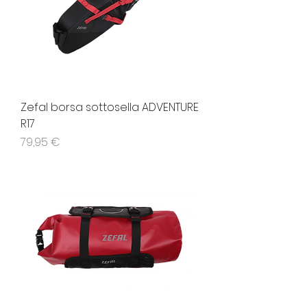
Zefal borsa sottosella ADVENTURE
R17
Prezzo
79,95 €