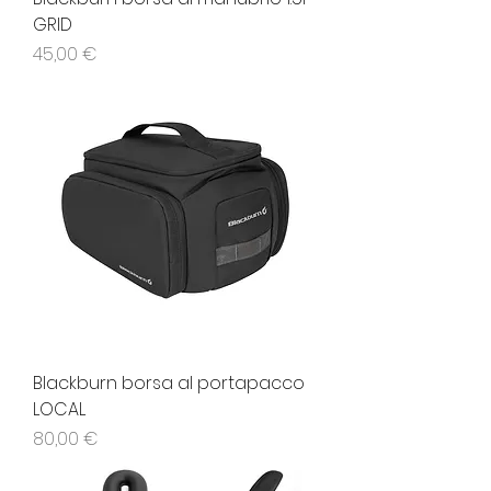
GRID
Prezzo
45,00 €
Blackburn borsa al portapacco
LOCAL
Prezzo
80,00 €