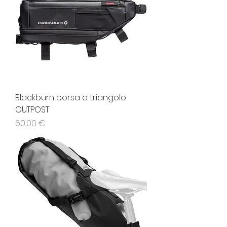
Blackburn borsa a triangolo
OUTPOST
Prezzo
60,00 €