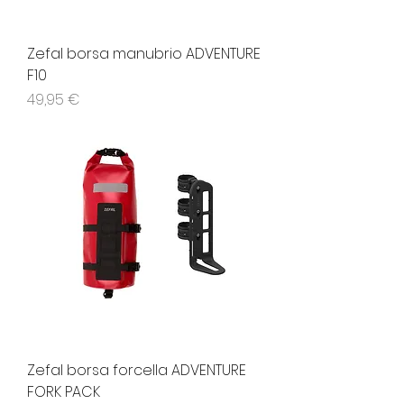
Zefal borsa manubrio ADVENTURE
F10
Prezzo
49,95 €
Zefal borsa forcella ADVENTURE
FORK PACK